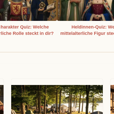
harakter Quiz: Welche
Heldinnen-Quiz: W
rliche Rolle steckt in dir?
mittelalterliche Figur ste