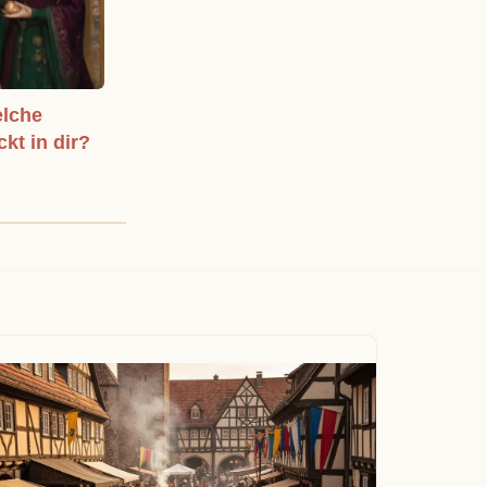
elche
ckt in dir?