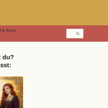
t & Reich
t du?
sst: