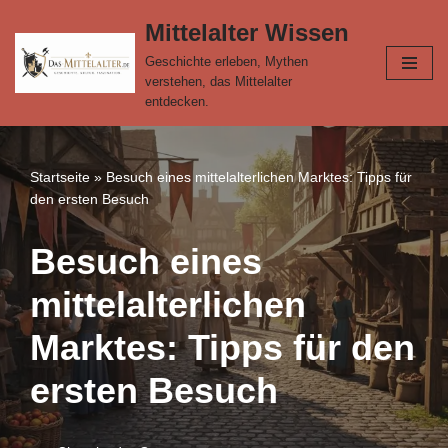
Mittelalter Wissen
Zum
Geschichte erleben, Mythen
Inhalt
verstehen, das Mittelalter
springen
entdecken.
Startseite
»
Besuch eines mittelalterlichen Marktes: Tipps für
den ersten Besuch
Besuch eines
mittelalterlichen
Marktes: Tipps für den
ersten Besuch