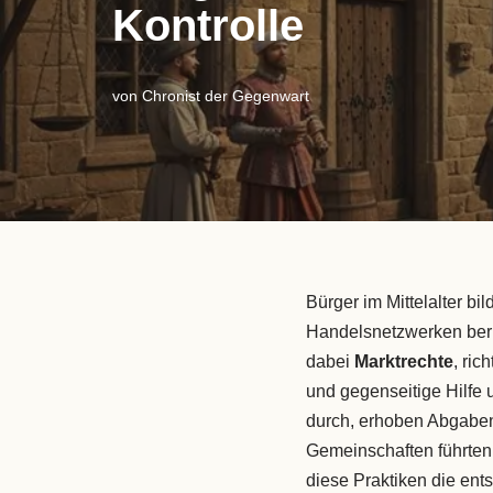
Kontrolle
von
Chronist der Gegenwart
Bürger im Mittelalter bi
Handelsnetzwerken beru
dabei
Marktrechte
, ric
und gegenseitige Hilfe
durch, erhoben Abgaben
Gemeinschaften führten 
diese Praktiken die en