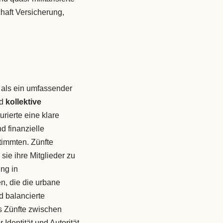
chaft Versicherung,
s als ein umfassender
nd
kollektive
rierte eine klare
d finanzielle
timmten. Zünfte
sie ihre Mitglieder zu
ng in
, die die urbane
d balancierte
s Zünfte zwischen
Identität und Autorität