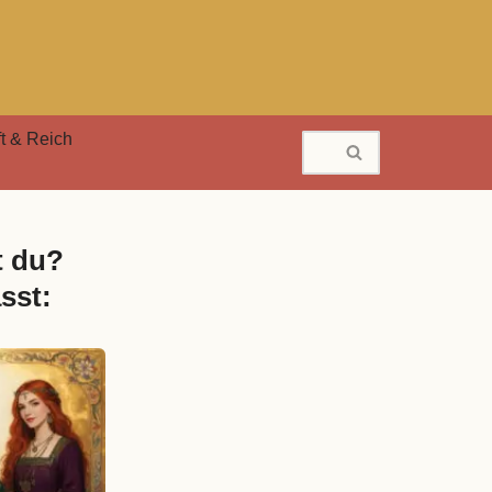
t & Reich
t du?
sst: