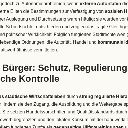
te jedoch zu Autonomieproblemen, wenn
externe Autoritäten
die
terne Eliten die Bestimmungen zur Verfestigung von
sozialen H
er Auslegung und Durchsetzung waren häufig; sie wurden vor 
e Schiedsrichter entschieden und zeigten das fragile Gleichg
politischer Wirklichkeit. Folglich fungierten Stadtrechte wenig
ebendige Ordnungen, die Autorität, Handel und
kommunale Ide
aftsverhältnisse vermittelten.
 Bürger: Schutz, Regulierun
iche Kontrolle
das städtische Wirtschaftsleben
durch
streng regulierte Hier
, indem sie den Zugang, die Ausbildung und die Weitergabe spe
 Sie setzten Handelsvorschriften und Qualitätsstandards durch,
tbewerb begrenzten und den lokalen Konsum mit der handwerkli
allem fungierten Zünfte als
gegenseitige Hilfsvereinigungen
un