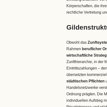
Körperschaften, die ihre
rechtliche Vertretung u
Gildenstrukt
Obwohl das
Zunftsyst
Rahmen
beruflicher O
wirtschaftliche Strateg
Zunfthierarchie, in der 
Eintrittszahlungen – d
übersetzten kommerziell
städtischen Pflichten
u
Handelsnetzwerke vers
Ordnung prägten. Die Mi
individuellen Aufstieg 
Privatinteresse und städ