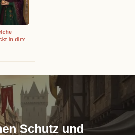
elche
ckt in dir?
chen Schutz und