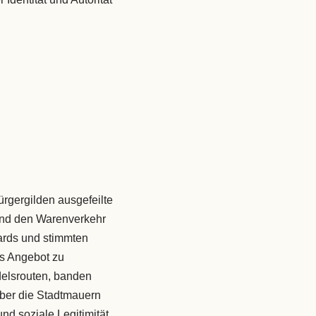
rgergilden ausgefeilte
 und den Warenverkehr
ards und stimmten
as Angebot zu
delsrouten, banden
über die Stadtmauern
d soziale Legitimität