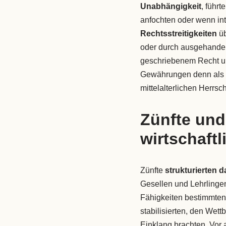
Unabhängigkeit
, führ
anfochten oder wenn in
Rechtsstreitigkeiten
üb
oder durch ausgehandelt
geschriebenem Recht und 
Gewährungen denn als l
mittelalterlichen Herrsch
Zünfte und
wirtschaftl
Zünfte
strukturierten 
Gesellen und Lehrlingen
Fähigkeiten bestimmten.
stabilisierten, den Wet
Einklang brachten. Vor 