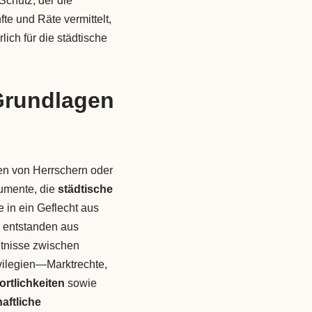
chutz, der die
nfte und Räte vermittelt,
ich für die städtische
Grundlagen
en von Herrschern oder
rumente, die
städtische
 in ein Geflecht aus
 entstanden aus
ltnisse zwischen
vilegien—Marktrechte,
ortlichkeiten
sowie
aftliche