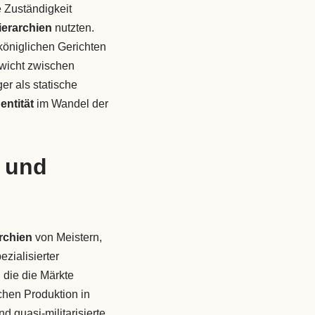
 Zuständigkeit
ierarchien
nutzten.
königlichen Gerichten
ewicht zwischen
er als statische
ntität
im Wandel der
g und
archien
von Meistern,
zialisierter
 die die Märkte
chen Produktion in
d quasi-militarisierte