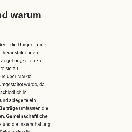
und warum
der – die Bürger – eine
ch herausbildenden
 Zugehörigkeiten zu
e sie zu
lle über Märkte,
umgestaltet wurde, da
schiedlich in
und spiegelte ein
 Beiträge
umfassten die
en.
Gemeinschaftliche
s und die Instandhaltung