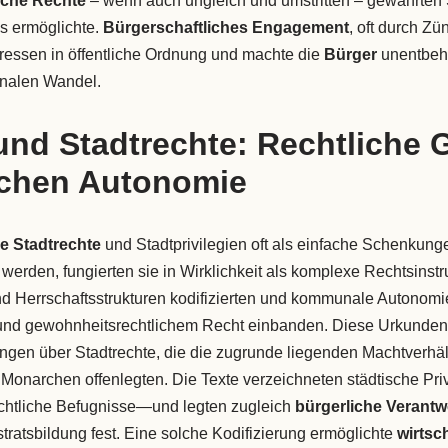
iche Rechte
– wenn auch ungleich und umstritten – gewährten S
s ermöglichte.
Bürgerschaftliches Engagement
, oft durch Zü
eressen in öffentliche Ordnung und machte die
Bürger
unentbehrl
onalen Wandel.
nd Stadtrechte: Rechtliche 
schen Autonomie
he Stadtrechte
und Stadtprivilegien oft als einfache Schenkung
 werden, fungierten sie in Wirklichkeit als komplexe Rechtsinst
und Herrschaftsstrukturen kodifizierten und kommunale Autonomie
und gewohnheitsrechtlichem Recht einbanden. Diese Urkunden
ngen über Stadtrechte, die die zugrunde liegenden Machtverhä
Monarchen offenlegten. Die Texte verzeichneten städtische Pri
ichtliche Befugnisse—und legten zugleich
bürgerliche Verantw
atsbildung fest. Eine solche Kodifizierung ermöglichte
wirtsch