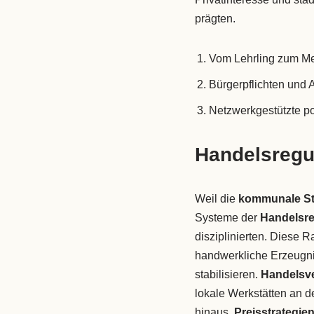
prägten.
Vom Lehrling zum Mei
Bürgerpflichten und
Netzwerkgestützte po
Handelsregu
Weil die
kommunale Sta
Systeme der
Handelsre
disziplinierten. Diese 
handwerkliche Erzeugni
stabilisieren.
Handelsv
lokale Werkstätten an d
hinaus.
Preisstrategie