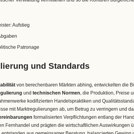
ster: Aufstieg
 Abgaben
litische Patronage
lierung und Standards
bilität
von berechenbaren Märkten abhing, entwickelten die Bü
gulierung
und
technischen Normen
, die Produktion, Preise
Rahmenwerke kodifizierten Handelspraktiken und Qualitätsstand
sse mit Marktregulierungen ab, um Betrug zu verringern und d
ereinbarungen
formalisierten Verpflichtungen entlang der Han
en Fernhandel und prägten die wirtschaftlichen Auswirkungen 
n
entstanden aus gemeinsamer Beratung, balancierten Gewinn un