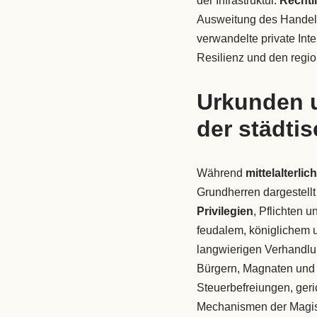
der Infrastruktur.
Rechtl
Ausweitung des Handel
verwandelte private Int
Resilienz und den regi
Urkunden u
der städti
Während
mittelalterlic
Grundherren dargestellt
Privilegien
, Pflichten 
feudalem, königlichem 
langwierigen Verhandlu
Bürgern, Magnaten und 
Steuerbefreiungen, ger
Mechanismen der Magistr