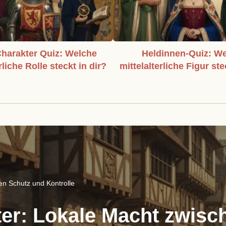
harakter Quiz: Welche
Heldinnen-Quiz: W
rliche Rolle steckt in dir?
mittelalterliche Figur ste
hen Schutz und Kontrolle
lter: Lokale Macht zwis