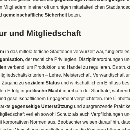
n Mitgliedern in einer oft unruhigen mittelalterlichen Stadtlands
nd
gemeinschaftliche Sicherheit
boten.
ur und Mitgliedschaft
em
in das mittelalterliche Stadtleben verwurzelt war, fungierte e
rganisation
, der rechtliche Privilegien, Disziplinarordnungen u
ien
verband, um Produktion und Handel zu regulieren. Es struktu
Mitgliedschaftskriterien – Lehre, Meisterschaft, Verwandtschaft un
en Zugang zu
sozialem Status
und wirtschaftlichem Einfluss bes
en Erfolg in
politische Macht
innerhalb der Stadträte, während 
nd gesellschaftlichem Engagement verpflichteten. Ihre Einbettu
tärkte
gegenseitige Unterstützung
und ausgrenzende Praktiken
tgliedschaft verlieh sowohl Schutz als auch Verpflichtungen un
mit korporativen Normen aus. Beobachter weisen darauf hin, das
tischer Verwaltung vermittelten und so die Konturen bürgerlicher 