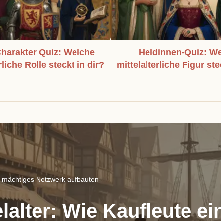
harakter Quiz: Welche
Heldinnen-Quiz: W
rliche Rolle steckt in dir?
mittelalterliche Figur ste
in mächtiges Netzwerk aufbauten
lalter: Wie Kaufleute e