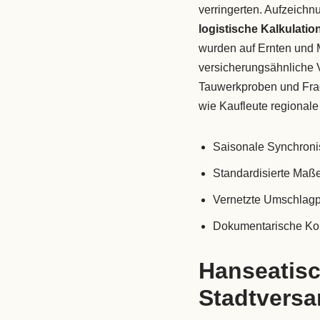
verringerten. Aufzeich
logistische Kalkulatio
wurden auf Ernten und
versicherungsähnliche V
Tauwerkproben und Frac
wie Kaufleute regional
Saisonale Synchroni
Standardisierte Maß
Vernetzte Umschlagp
Dokumentarische Kont
Hanseatisc
Stadtvers