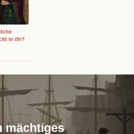
elche
ckt in dir?
in mächtiges