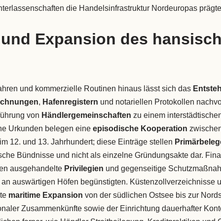
terlassenschaften die Handelsinfrastruktur Nordeuropas prägte
 und Expansion des hansisc
rfahren und kommerzielle Routinen hinaus lässt sich das
Entsteh
eichnungen
,
Hafenregistern
und notariellen Protokollen nachvol
führung von
Händlergemeinschaften
zu einem interstädtische
ene Urkunden belegen eine
episodische Kooperation
zwischen
m 12. und 13. Jahrhundert; diese Einträge stellen
Primärbeleg
sche Bündnisse und nicht als einzelne Gründungsakte dar. Fi
ren ausgehandelte
Privilegien
und gegenseitige Schutzmaßnah
an auswärtigen Höfen begünstigten. Küstenzollverzeichnisse u
lte
maritime Expansion
von der südlichen Ostsee bis zur Nord
onaler Zusammenkünfte sowie der Einrichtung dauerhafter Kon