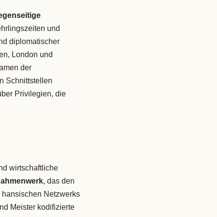
egenseitige
hrlingszeiten und
nd diplomatischer
gen, London und
Namen der
n Schnittstellen
er Privilegien, die
d wirtschaftliche
-Rahmenwerk
, das den
es hansischen Netzwerks
nd Meister kodifizierte