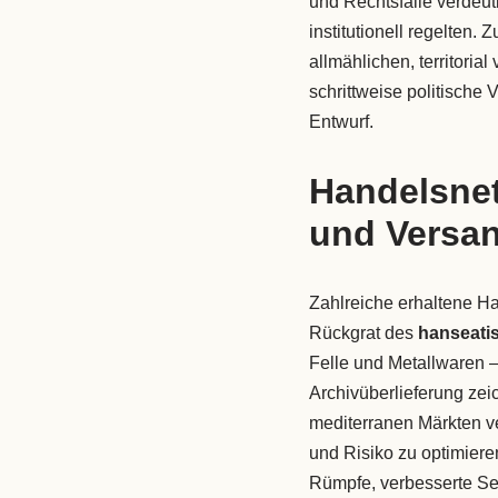
und Rechtsfälle verdeutl
institutionell regelten
allmählichen, territori
schrittweise politische 
Entwurf.
Handelsnet
und Versa
Zahlreiche erhaltene Ha
Rückgrat des
hanseati
Felle und Metallwaren –
Archivüberlieferung zei
mediterranen Märkten v
und Risiko zu optimiere
Rümpfe, verbesserte Seg