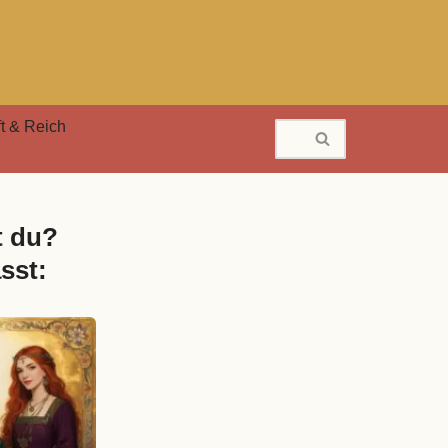
t & Reich
t du?
sst: