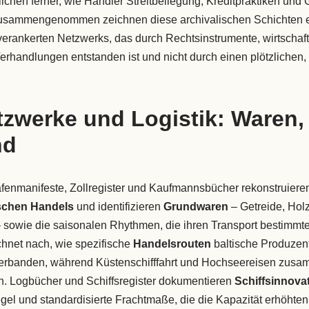
ichen ferner, wie Händler Streitbeilegung, Kreditpraktiken und 
. Zusammengenommen zeichnen diese archivalischen Schichten e
al verankerten Netzwerks, das durch Rechtsinstrumente, wirtschaf
Verhandlungen entstanden ist und nicht durch einen plötzlichen,
zwerke und Logistik: Waren,
nd
fenmanifeste, Zollregister und Kaufmannsbücher rekonstruieren
schen Handels
und identifizieren
Grundwaren
– Getreide, Holz
 sowie die saisonalen Rhythmen, die ihren Transport bestimmte
chnet nach, wie spezifische
Handelsrouten
baltische Produzen
erbanden, während Küstenschifffahrt und Hochseereisen zusa
n. Logbücher und Schiffsregister dokumentieren
Schiffsinnova
el und standardisierte Frachtmaße, die die Kapazität erhöhte