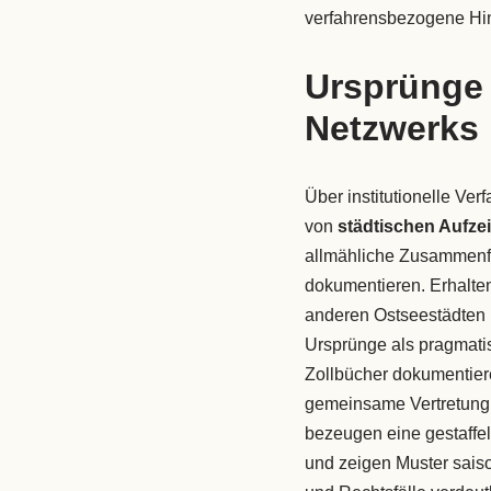
verfahrensbezogene Hin
Ursprünge
Netzwerks
Über institutionelle Ve
von
städtischen Aufz
allmähliche Zusammen
dokumentieren. Erhalt
anderen Ostseestädten i
Ursprünge als pragmati
Zollbücher dokumentie
gemeinsame Vertretung 
bezeugen eine gestaffe
und zeigen Muster sais