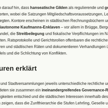
 darauf hin, dass
hanseatische Gilden
als regulierende und
g
erten, wobei die Satzungen Mitgliedschaftsvoraussetzungen, Le
tlegten. Kontore erscheinen in städtischen Rechnungsbüchern u
iautonome Kaufmanns-Enklaven
– vor allem in Brügge, Ber
ndel, die
Streitbeilegung
und fiskalische Verpflichtungen im 
ten. Ratsprotokolle und Gerichtsrollen offenbaren die rechtliche
ren und städtischen Räten und dokumentieren Verhandlungen üb
s und die Schlichtung von Konflikten.
uren erklärt
und Stadtversammlungen jeweils unterschiedliche rechtliche un
ildeten sie zusammen ein
ineinandergreifendes Governance
itigkeiten entschied und die städtischen Interessen innerhalb d
n zeigen, dass die Zunfthierarchie die Stufen Lehrling, Geselle u