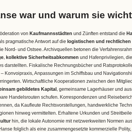
nse war und warum sie wicht
öderation von
Kaufmannsstädten
und Zünften entstand die
H
als pragmatische Antwort auf die
logistischen und rechtliche
ie Nord- und Ostsee. Archivquellen betonen die Verfahrensrah
ge
,
kollektive Sicherheitsabkommen
und Hafenprivilegien, die
es darstellten. Fiskalische Rechnungsbücher und Ratsprotokol
– Konvoipraxis, Anpassungen im Schiffsbau und Navigationshilf
ringerten. Wirtschaftliche Kooperationen zwischen den Mitglie
insam gebildetes Kapital
, gemeinsame Lagerhäuser und ausg
are Handelsrouten schufen. Korrespondenzen und Reiseberichte
nnen, da Kaufleute Rechtsvorstellungen, handwerkliche Techn
onen hinweg vermittelten. Erhaltene Urkunden und Streitbeil
ultur
hin, die lokale Autonomie mit netzwerkweiten Normen aus
 Hanse folglich als eine zusammengesetzte kommerzielle Polity,