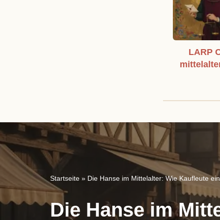
LARP C
mittelalte
Startseite
»
Die Hanse im Mittelalter: Wie Kaufleute e
Die Hanse im Mitte