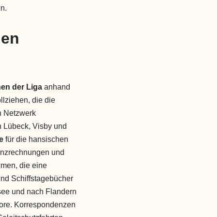
n.
hen
en der Liga
anhand
lziehen, die die
n Netzwerk
 Lübeck, Visby und
e
für die hansischen
nanzrechnungen und
men, die eine
nd Schiffstagebücher
see und nach Flandern
tore. Korrespondenzen