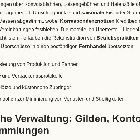
nungen über Konvoiabfahrten, Lotsengebühren und Hafenzölle of
n
: Lagerbedarf, Umschlagpunkte und
saisonale Eis-
oder Stur
 Messen abgestimmt, wobei
Korrespondenznotizen
Kreditbedi
ereinbarungen festhielten. Die materiellen Überreste – Liegepl
htlisten – erlauben die Rekonstruktion von
Betriebspraktiken
e Überschüsse in einen beständigen
Fernhandel
übersetzten.
sierung von Produktion und Fahrten
e und Verpackungsprotokolle
lätze und küstennahe Zubringer
rollen zur Minimierung von Verlusten und Streitigkeiten
he Verwaltung: Gilden, Kont
ammlungen