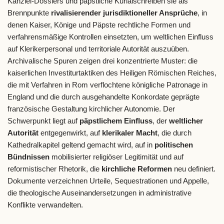
Kanzlei-Dossiers und päpstliche Kurialschreiben sie als
Brennpunkte
rivalisierender jurisdiktioneller Ansprüche
, in
denen Kaiser, Könige und Päpste rechtliche Formen und
verfahrensmäßige Kontrollen einsetzten, um weltlichen Einfluss
auf Klerikerpersonal und territoriale Autorität auszuüben.
Archivalische Spuren zeigen drei konzentrierte Muster: die
kaiserlichen Investiturtaktiken des Heiligen Römischen Reiches,
die mit Verfahren in Rom verflochtene königliche Patronage in
England und die durch ausgehandelte Konkordate geprägte
französische Gestaltung kirchlicher Autonomie. Der
Schwerpunkt liegt auf
päpstlichem Einfluss
, der
weltlicher
Autorität
entgegenwirkt, auf
klerikaler Macht
, die durch
Kathedralkapitel geltend gemacht wird, auf in
politischen
Bündnissen
mobilisierter religiöser Legitimität und auf
reformistischer Rhetorik, die
kirchliche Reformen
neu definiert.
Dokumente verzeichnen Urteile, Sequestrationen und Appelle,
die theologische Auseinandersetzungen in administrative
Konflikte verwandelten.