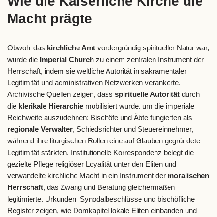
Wie die Kaiserliche Kirche die
Macht prägte
Obwohl das
kirchliche Amt
vordergründig spiritueller Natur war,
wurde die
Imperial Church
zu einem zentralen Instrument der
Herrschaft, indem sie weltliche Autorität in sakramentaler
Legitimität und administrativen Netzwerken verankerte.
Archivische Quellen zeigen, dass
spirituelle Autorität
durch
die
klerikale Hierarchie
mobilisiert wurde, um die imperiale
Reichweite auszudehnen: Bischöfe und Äbte fungierten als
regionale Verwalter
, Schiedsrichter und Steuereinnehmer,
während ihre liturgischen Rollen eine auf Glauben gegründete
Legitimität stärkten. Institutionelle Korrespondenz belegt die
gezielte Pflege religiöser Loyalität unter den Eliten und
verwandelte kirchliche Macht in ein Instrument der
moralischen
Herrschaft
, das Zwang und Beratung gleichermaßen
legitimierte. Urkunden, Synodalbeschlüsse und bischöfliche
Register zeigen, wie Domkapitel lokale Eliten einbanden und