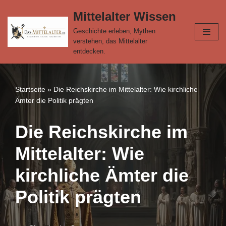
Mittelalter Wissen
Zum
Geschichte erleben, Mythen
Inhalt
verstehen, das Mittelalter
springen
entdecken.
Startseite
»
Die Reichskirche im Mittelalter: Wie kirchliche
Ämter die Politik prägten
Die Reichskirche im
Mittelalter: Wie
kirchliche Ämter die
Politik prägten