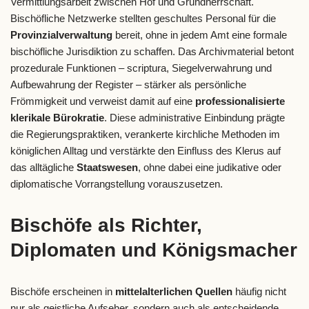
Vermittlungsarbeit zwischen Hof und Grundherrschaft.
Bischöfliche Netzwerke stellten geschultes Personal für die
Provinzialverwaltung
bereit, ohne in jedem Amt eine formale
bischöfliche Jurisdiktion zu schaffen. Das Archivmaterial betont
prozedurale Funktionen – scriptura, Siegelverwahrung und
Aufbewahrung der Register – stärker als persönliche
Frömmigkeit und verweist damit auf eine
professionalisierte
klerikale Bürokratie
. Diese administrative Einbindung prägte
die Regierungspraktiken, verankerte kirchliche Methoden im
königlichen Alltag und verstärkte den Einfluss des Klerus auf
das alltägliche
Staatswesen
, ohne dabei eine judikative oder
diplomatische Vorrangstellung vorauszusetzen.
Bischöfe als Richter,
Diplomaten und Königsmacher
Bischöfe erscheinen in
mittelalterlichen Quellen
häufig nicht
nur als geistliche Aufseher, sondern auch als entscheidende