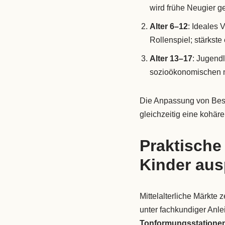
wird frühe Neugier g
Alter 6–12
: Ideales 
Rollenspiel; stärkst
Alter 13–17
: Jugendl
sozioökonomischen mi
Die Anpassung von Besu
gleichzeitig eine kohä
Praktische
Kinder aus
Mittelalterliche Märkte 
unter fachkundiger Anle
Tonformungsstatione