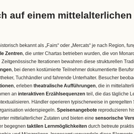
h auf einem mittelalterlichen
historisch bekannt als „Fairs“ oder „Mercats“ je nach Region, fung
le Zentren
, die unter Chartas betrieben wurden, die von Monar
Zeitgenössische Iterationen bewahren diese strukturellen Trad
ungen
, bei denen kostümierte Teilnehmer dokumentierte Berufsr
theker, Tuchhändler und fahrende Unterhalter. Besucher beoba
tionen
, erleben
theatralische Aufführungen
, die in mittelalte
ehmen an
interaktiven Erzählsequenzen
teil, die das tägliche
textualisieren. Händler operieren typischerweise in geregelten
organisation widerspiegeln.
Speisenangebote
reproduzieren hi
er mittelalterlicher Zutaten und bieten eine
sensorische Ver
der begegnen
taktilen Lernmöglichkeiten
durch betreute praktis