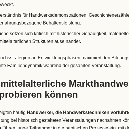
eweckt.
Verständnis für Handwerksdemonstrationen, Geschichtenerzähle
e erfahrungsbezogene Behaltensleistung.
iche setzen sich kritisch mit historischer Genauigkeit, materielle
ttelalterlichen Strukturen auseinander.
chsstrategien an Entwicklungsphasen maximiert den Bildungs
rente Familiendynamik während der gesamten Veranstaltung.
 mittelalterliche Markthandwe
probieren können
zeigten häufig
Handwerker, die Handwerkstechniken vorführt
itung bei historisch gestalteten Veranstaltungen nachahmen k
n
führen junge Teilnehmer in die haptischen Prozesse ein, mit de