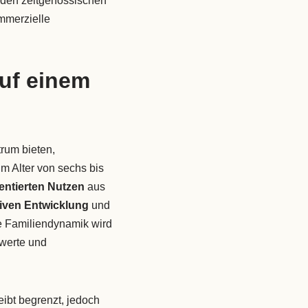
den zeitgenössischen
ommerzielle
auf einem
rum bieten,
m Alter von sechs bis
ntierten Nutzen
aus
iven Entwicklung
und
e Familiendynamik wird
werte und
eibt begrenzt, jedoch