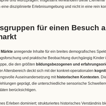
aphie und Münzprägen. Insgesamt verwandeln diese Elemente 
in eine disziplinierte Erlebnisumgebung und nicht in eine rein k
rsgruppen für einen Besuch 
markt
e Märkte
anregende Inhalte für ein breites demografisches Spekt
ungsforschung und praktische Beobachtung durchgängig Kinder i
uppe, die den größten
bildungsbezogenen und erfahrungsorie
r Altersbereich deckt sich mit der konkret-operationalen
kognit
ungsvolle Auseinandersetzung mit
historischen Kontexten
. Di
ehlungen geprägt, die unterschiedliche sensorische Schwellen
äten berücksichtigen.
hes Erleben dominiert; strukturiertes historisches Verständnis bl