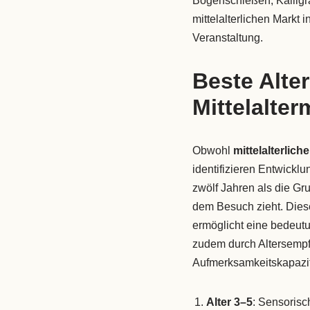
Bogenschießen, Kalligr
mittelalterlichen Markt 
Veranstaltung.
Beste Alte
Mittelalter
Obwohl
mittelalterlich
identifizieren Entwickl
zwölf Jahren als die Gr
dem Besuch zieht. Diese
ermöglicht eine bedeut
zudem durch Altersempf
Aufmerksamkeitskapazit
Alter 3–5
: Sensorisc