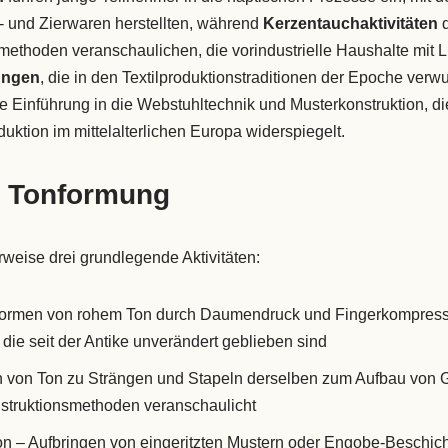
und Zierwaren herstellten, während
Kerzentauchaktivitäten
d
thoden veranschaulichen, die vorindustrielle Haushalte mit Li
ungen
, die in den Textilproduktionstraditionen der Epoche verwur
te Einführung in die Webstuhltechnik und Musterkonstruktion, die
ktion im mittelalterlichen Europa widerspiegelt.
d Tonformung
rweise drei grundlegende Aktivitäten:
Formen von rohem Ton durch Daumendruck und Fingerkompress
ie seit der Antike unverändert geblieben sind
n von Ton zu Strängen und Stapeln derselben zum Aufbau von
nstruktionsmethoden veranschaulicht
n – Aufbringen von eingeritzten Mustern oder Engobe-Beschich