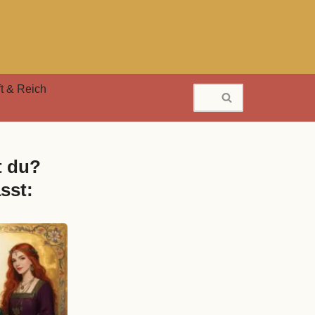
t & Reich
t du?
sst: