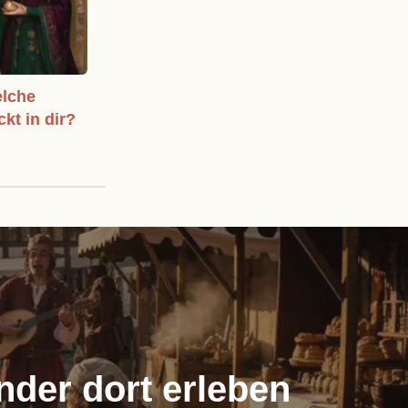
elche
ckt in dir?
nder dort erleben