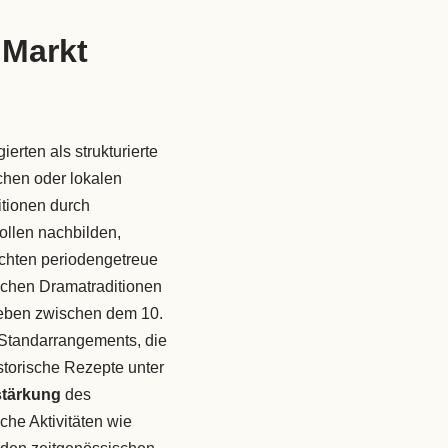
 Markt
ierten als strukturierte
chen oder lokalen
itionen durch
ollen nachbilden,
chten periodengetreue
rlichen Dramatraditionen
 Leben zwischen dem 10.
 Standarrangements, die
storische Rezepte unter
stärkung
des
che Aktivitäten wie