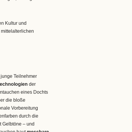
en Kultur und
mittelalterlichen
e junge Teilnehmer
Technologien
der
intauchen eines Dochts
er die bloße
onale Vorbereitung
zenfarben durch die
t Gelbtöne – und
ntauchen baut
messbare