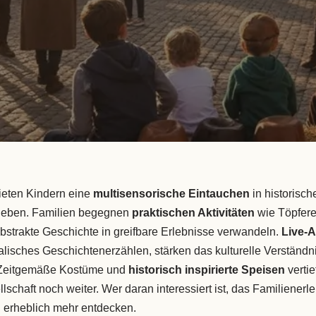
bieten Kindern eine
multisensorische Eintauchen
in historisc
leben. Familien begegnen
praktischen Aktivitäten
wie Töpfere
strakte Geschichte in greifbare Erlebnisse verwandeln.
Live-
ralisches Geschichtenerzählen, stärken das kulturelle Verständni
 Zeitgemäße Kostüme und
historisch inspirierte Speisen
vertie
ellschaft noch weiter. Wer daran interessiert ist, das Familiener
 erheblich mehr entdecken.