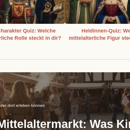
harakter Quiz: Welche
Heldinnen-Quiz: W
rliche Rolle steckt in dir?
mittelalterliche Figur ste
nder dort erleben können
ittelaltermarkt: Was Ki