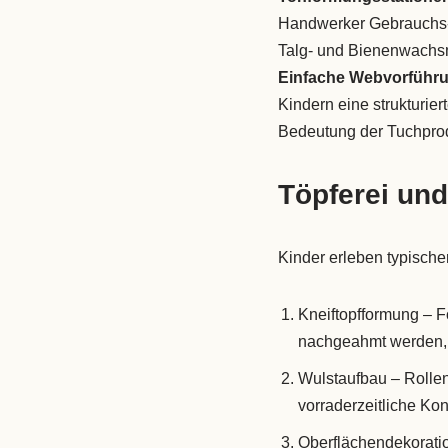
Handwerker Gebrauchs- 
Talg- und Bienenwachsme
Einfache Webvorführ
Kindern eine strukturier
Bedeutung der Tuchprodu
Töpferei un
Kinder erleben typische
Kneiftopfformung – 
nachgeahmt werden, d
Wulstaufbau – Rolle
vorraderzeitliche Ko
Oberflächendekoratio