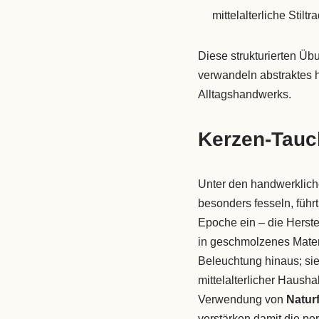
mittelalterliche Stilt
Diese strukturierten Üb
verwandeln abstraktes hi
Alltagshandwerks.
Kerzen-Tauch
Unter den handwerkliche
besonders fesseln, führ
Epoche ein – die Herst
in geschmolzenes Mater
Beleuchtung hinaus; si
mittelalterlicher Haush
Verwendung von
Natur
verstärken damit die pe