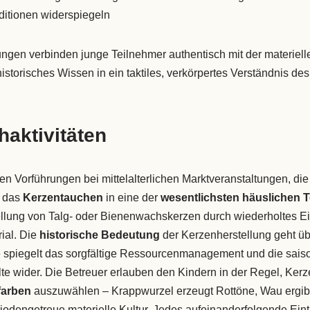
raditionen widerspiegeln
ungen verbinden junge Teilnehmer authentisch mit der materiell
storisches Wissen in ein taktiles, verkörpertes Verständnis des 
aktivitäten
n Vorführungen bei mittelalterlichen Marktveranstaltungen, di
t das
Kerzentauchen
in eine der
wesentlichsten häuslichen 
ellung von Talg- oder Bienenwachskerzen durch wiederholtes E
ial. Die
historische Bedeutung
der Kerzenherstellung geht üb
e spiegelt das sorgfältige Ressourcenmanagement und die sais
alte wider. Die Betreuer erlauben den Kindern in der Regel, Ker
farben
auszuwählen – Krappwurzel erzeugt Rottöne, Wau ergib
riodengetreue materielle Kultur. Jedes aufeinanderfolgende Ei