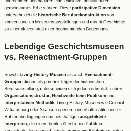
übernehmen und dadurch eine kollektive Identität durch
gemeinsames Erbe stärken. Diese
partizipative Dimension
unterscheidet die
historische Berufsrekonstruktion
von
konventionellen Museumsausstellungen und macht Geschichte
zu einer aktiven statt einer beobachtenden Begegnung.
Lebendige Geschichtsmuseen
vs. Reenactment-Gruppen
Sowohl
Living-History-Museen
als auch
Reenactment-
Gruppen
dienen als primäre Träger der historischen
Berufsdarstellung, unterscheiden sich jedoch erheblich in ihrer
Organisationsstruktur
,
Reichweite beim Publikum
und
interpretativen Methodik
. Living-History-Museen wie Colonial
Williamsburg oder Skansen operieren innerhalb institutioneller
Rahmenbedingungen und beschäftigen
ausgebildete
Interpreten
, die einem breiten öffentlichen Publikum
konsistente, forschungsbasierte
immersive Erlebnisse
bieten.