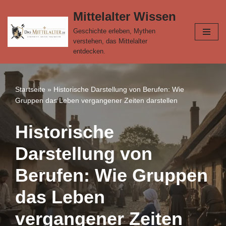
Mittelalter Wissen
Zum
Geschichte erleben, Mythen
Inhalt
verstehen, das Mittelalter
springen
entdecken.
Startseite
»
Historische Darstellung von Berufen: Wie
Gruppen das Leben vergangener Zeiten darstellen
Historische
Darstellung von
Berufen: Wie Gruppen
das Leben
vergangener Zeiten