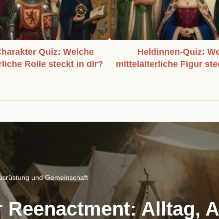
harakter Quiz: Welche
Heldinnen-Quiz: W
rliche Rolle steckt in dir?
mittelalterliche Figur ste
Ausrüstung und Gemeinschaft
r Reenactment: Alltag, 