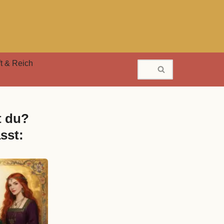
t & Reich
t du?
sst: