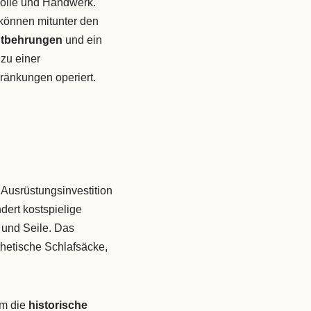
okolle und Handwerk.
 können mitunter den
ntbehrungen
und ein
zu einer
hränkungen operiert.
Ausrüstungsinvestition
dert kostspielige
und Seile. Das
thetische Schlafsäcke,
um die
historische