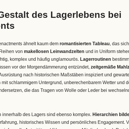
Gestalt des Lagerlebens bei
nts
enactments ähnelt kaum dem
romantisierten Tableau
, das sic
n Reihen von
makellosen Leinwandzelten
und in Uniform stehe
hichtig, komplex und häufig unglamourös.
Lagerroutinen
bestimm
ssen vor der Morgendämmerung entzündet,
zeitgemäße Mahlz
Ausrüstung nach historischen Maßstäben inspiziert und gewarte
 mit schlammigem Untergrund, unberechenbarem Wetter und de
dersetzen, die das Tragen von Wolle oder Leder bei wechseln
 innerhalb des Lagers sind ebenso komplex.
Hierarchien bild
Erfahrung, historisches Wissen und persönliches Engagement. 