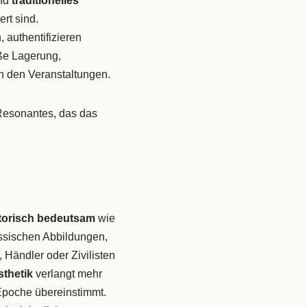
nd
traditionelles
rt sind.
 authentifizieren
e Lagerung,
n den Veranstaltungen.
Resonantes, das das
torisch bedeutsam
wie
sischen Abbildungen,
Händler oder Zivilisten
sthetik
verlangt mehr
 Epoche übereinstimmt.