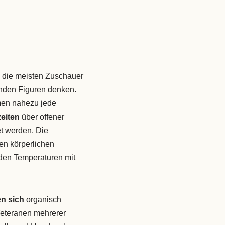
h die meisten Zuschauer
nden Figuren denken.
en nahezu jede
eiten
über offener
t werden. Die
n körperlichen
den Temperaturen mit
en sich
organisch
Veteranen mehrerer