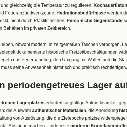
und gleichzeitig die Temperatur zu regulieren.
Kochausrüstu
 und Feueranzündwerkzeuge.
Hydrationsbedürfnisse
werden du
kt, nicht durch Plastikflaschen.
Persönliche Gegenstände
so
n Behältern im privaten Zeltbereich.
 bleiben, obwohl modern, in zeitgemäßen Taschen verborgen. La
spiegelt dokumentierte historische Freizeitbeschäftigungen wide
regeln das Feuerhandling, den Umgang mit Waffen und die Stan
muss seine Anwesenheit historisch und praktisch rechtfertigen.
n periodengetreues Lager au
etreuen Lagerplatzes
erfordert sorgfältige Aufmerksamkeit geg
en: die Auswahl
authentischer Materialien
, die Anordnung
his
ffung von Ausrüstung, die die Zielepoche präzise widerspiegelt
izität Abstriche machen – indem sie
moderne Kunstfaserstoffe