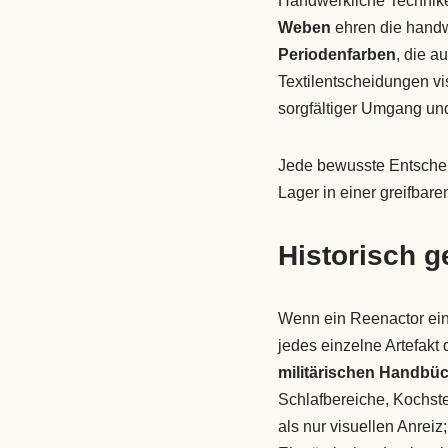
Handwerkliche Technike
Weben
ehren die handwe
Periodenfarben
, die a
Textilentscheidungen vi
sorgfältiger Umgang un
Jede bewusste Entschei
Lager in einer greifbare
Historisch 
Wenn ein Reenactor ein 
jedes einzelne Artefakt
militärischen Handbü
Schlafbereiche, Kochste
als nur visuellen Anreiz;