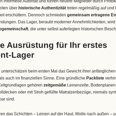
n informelle Autorität und führen neuere Mitglieder durch Prot
iten über
historische Authentizität
treten regelmäßig auf und
eit erschüttern. Dennoch schmieden
gemeinsam ertragene E
Bindungen. Das Lager, beraubt moderner Annehmlichkeiten, wird 
rogemeinschaft
, die unter selbst auferlegten historischen Besc
e Ausrüstung für Ihr erstes
nt-Lager
unterschätzen beim ersten Mal das Gewicht ihrer anfänglichen 
als auch im finanziellen Sinne. Eine gründliche
Packliste
verhin
Zeltgrundlagen gehören
zeitgemäße
Leinenzelte, Bodenplanen 
olldecken oder mit Stroh gefüllte Matratzenbezüge, niemals syn
bar sind.
eren das Schichten – Leinen auf der Haut, Wolle nach außen – 