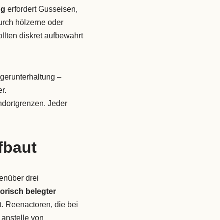
ng
erfordert Gusseisen,
rch hölzerne oder
llten diskret aufbewahrt
gerunterhaltung –
r.
dortgrenzen. Jeder
fbaut
enüber drei
torisch belegter
. Reenactoren, die bei
anstelle von