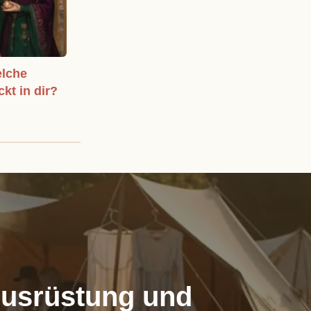
elche
ckt in dir?
Ausrüstung und