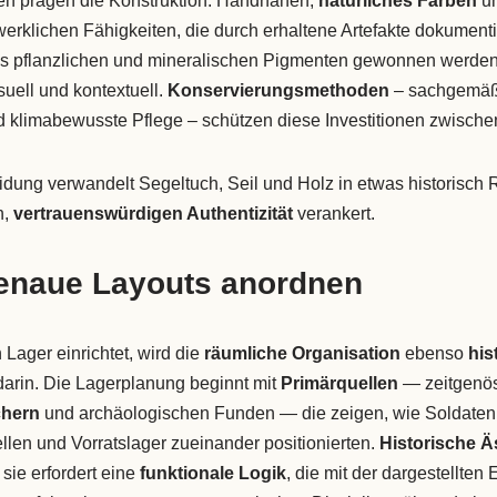
n prägen die Konstruktion: Handnähen,
natürliches Färben
u
rklichen Fähigkeiten, die durch erhaltene Artefakte dokumentie
us pflanzlichen und mineralischen Pigmenten gewonnen werden,
suell und kontextuell.
Konservierungsmethoden
– sachgemäß
d klimabewusste Pflege – schützen diese Investitionen zwische
dung verwandelt Segeltuch, Seil und Holz in etwas historisch 
n,
vertrauenswürdigen Authentizität
verankert.
genaue Layouts anordnen
Lager einrichtet, wird die
räumliche Organisation
ebenso
his
 darin. Die Lagerplanung beginnt mit
Primärquellen
— zeitgenös
chern
und archäologischen Funden — die zeigen, wie Soldaten, 
llen und Vorratslager zueinander positionierten.
Historische Ä
 sie erfordert eine
funktionale Logik
, die mit der dargestellten