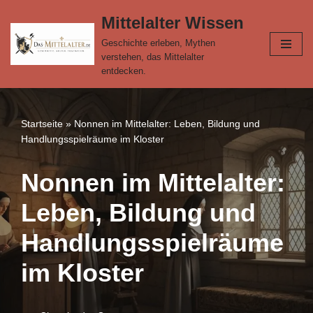
Mittelalter Wissen
Zum
Geschichte erleben, Mythen
Inhalt
verstehen, das Mittelalter
springen
entdecken.
Startseite
»
Nonnen im Mittelalter: Leben, Bildung und
Handlungsspielräume im Kloster
Nonnen im Mittelalter:
Leben, Bildung und
Handlungsspielräume
im Kloster