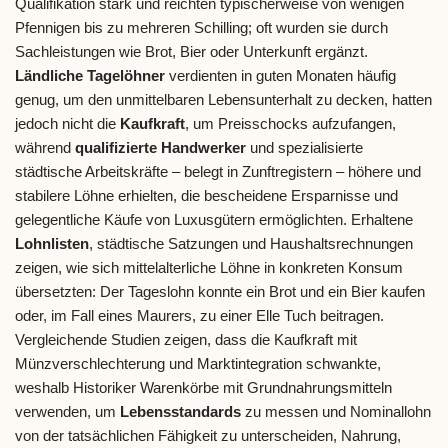
Qualifikation stark und reichten typischerweise von wenigen
Pfennigen bis zu mehreren Schilling; oft wurden sie durch
Sachleistungen wie Brot, Bier oder Unterkunft ergänzt.
Ländliche Tagelöhner
verdienten in guten Monaten häufig
genug, um den unmittelbaren Lebensunterhalt zu decken, hatten
jedoch nicht die
Kaufkraft
, um Preisschocks aufzufangen,
während
qualifizierte Handwerker
und spezialisierte
städtische Arbeitskräfte – belegt in Zunftregistern – höhere und
stabilere Löhne erhielten, die bescheidene Ersparnisse und
gelegentliche Käufe von Luxusgütern ermöglichten. Erhaltene
Lohnlisten
, städtische Satzungen und Haushaltsrechnungen
zeigen, wie sich mittelalterliche Löhne in konkreten Konsum
übersetzten: Der Tageslohn konnte ein Brot und ein Bier kaufen
oder, im Fall eines Maurers, zu einer Elle Tuch beitragen.
Vergleichende Studien zeigen, dass die Kaufkraft mit
Münzverschlechterung und Marktintegration schwankte,
weshalb Historiker Warenkörbe mit Grundnahrungsmitteln
verwenden, um
Lebensstandards
zu messen und Nominallohn
von der tatsächlichen Fähigkeit zu unterscheiden, Nahrung,