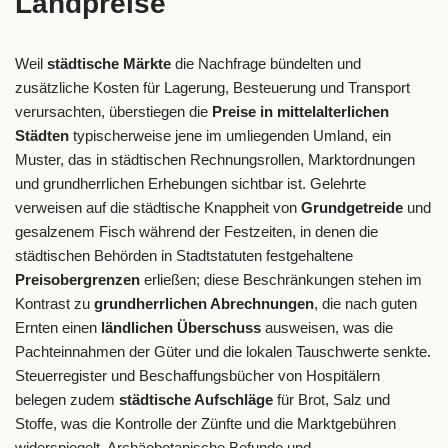
Landpreise
Weil
städtische Märkte
die Nachfrage bündelten und
zusätzliche Kosten für Lagerung, Besteuerung und Transport
verursachten, überstiegen die
Preise in mittelalterlichen
Städten
typischerweise jene im umliegenden Umland, ein
Muster, das in städtischen Rechnungsrollen, Marktordnungen
und grundherrlichen Erhebungen sichtbar ist. Gelehrte
verweisen auf die städtische Knappheit von
Grundgetreide
und
gesalzenem Fisch während der Festzeiten, in denen die
städtischen Behörden in Stadtstatuten festgehaltene
Preisobergrenzen
erließen; diese Beschränkungen stehen im
Kontrast zu
grundherrlichen Abrechnungen
, die nach guten
Ernten einen
ländlichen Überschuss
ausweisen, was die
Pachteinnahmen der Güter und die lokalen Tauschwerte senkte.
Steuerregister und Beschaffungsbücher von Hospitälern
belegen zudem
städtische Aufschläge
für Brot, Salz und
Stoffe, was die Kontrolle der Zünfte und die Marktgebühren
widerspiegelt. Archäobotanische Befunde und