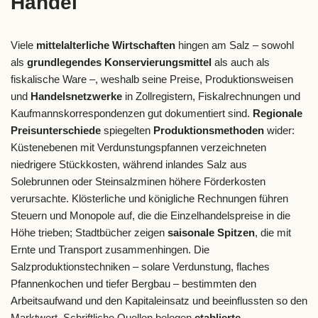
Handel
Viele
mittelalterliche Wirtschaften
hingen am Salz – sowohl
als
grundlegendes Konservierungsmittel
als auch als
fiskalische Ware –, weshalb seine Preise, Produktionsweisen
und
Handelsnetzwerke
in Zollregistern, Fiskalrechnungen und
Kaufmannskorrespondenzen gut dokumentiert sind.
Regionale
Preisunterschiede
spiegelten
Produktionsmethoden
wider:
Küstenebenen mit Verdunstungspfannen verzeichneten
niedrigere Stückkosten, während inlandes Salz aus
Solebrunnen oder Steinsalzminen höhere Förderkosten
verursachte. Klösterliche und königliche Rechnungen führen
Steuern und Monopole auf, die die Einzelhandelspreise in die
Höhe trieben; Stadtbücher zeigen
saisonale Spitzen
, die mit
Ernte und Transport zusammenhingen. Die
Salzproduktionstechniken – solare Verdunstung, flaches
Pfannenkochen und tiefer Bergbau – bestimmten den
Arbeitsaufwand und den Kapitaleinsatz und beeinflussten so den
Marktwert. Schriftliche Quellen belegen
etablierte