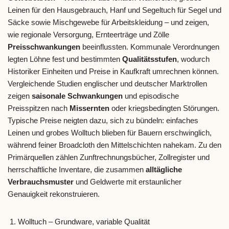
Leinen für den Hausgebrauch, Hanf und Segeltuch für Segel und
Säcke sowie Mischgewebe für Arbeitskleidung – und zeigen,
wie regionale Versorgung, Ernteerträge und Zölle
Preisschwankungen
beeinflussten. Kommunale Verordnungen
legten Löhne fest und bestimmten
Qualitätsstufen
, wodurch
Historiker Einheiten und Preise in Kaufkraft umrechnen können.
Vergleichende Studien englischer und deutscher Marktrollen
zeigen
saisonale Schwankungen
und episodische
Preisspitzen nach
Missernten
oder kriegsbedingten Störungen.
Typische Preise neigten dazu, sich zu bündeln: einfaches
Leinen und grobes Wolltuch blieben für Bauern erschwinglich,
während feiner Broadcloth den Mittelschichten nahekam. Zu den
Primärquellen zählen Zunftrechnungsbücher, Zollregister und
herrschaftliche Inventare, die zusammen
alltägliche
Verbrauchsmuster
und Geldwerte mit erstaunlicher
Genauigkeit rekonstruieren.
Wolltuch – Grundware, variable Qualität