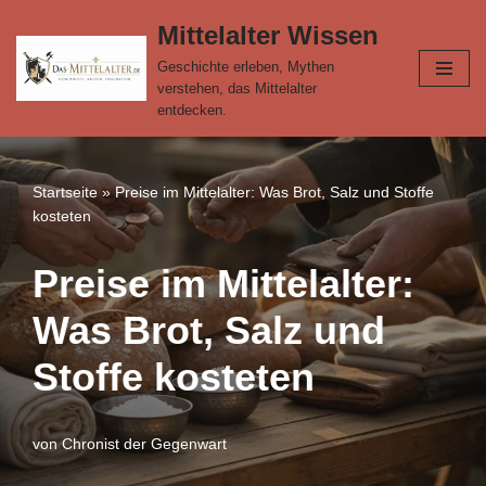
Mittelalter Wissen
Zum
Geschichte erleben, Mythen
Inhalt
verstehen, das Mittelalter
springen
entdecken.
Startseite
»
Preise im Mittelalter: Was Brot, Salz und Stoffe
kosteten
Preise im Mittelalter:
Was Brot, Salz und
Stoffe kosteten
von
Chronist der Gegenwart