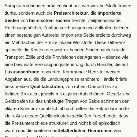
Sumptuarordnungen prägten nicht nur, wer welche Stoffe tragen
durfte, sondern auch die
Preisarchitektur
, die
importierte
Seiden
von
heimischen Tuchen
trennte. Zeitgenössische
Rechnungsbücher, Zunftaufzeichnungen und Zollrollen belegen
einen beständigen Aufpreis: Importierte Seide erzielte durchweg
ein Mehrfaches der Preise lokaler Wollstoffe. Diese Differenz
spiegelte die Kosten des weitreichenden Seidenhandels wider –
Transport, Zölle und die Provisionen der Agenten – ebenso wie
eine bewusste Verknappungssteuerung durch Händler, die auf
Luxusnachfrage
reagierten. Kommunale Register weisen
Abgaben aus, die die Landungspreise erhöhten; Händlerbriefe
beschreiben
Qualitätsstufen
, von rohem Damast bis zu
fertigen Brokaten, jeweils mit eigenen Aufschlägen. Gesetzliche
Geldstrafen für das unbefugte Tragen von Seide schirmten den
elitären Konsum zusätzlich ab und hielten die Sekundärmärkte
klein. Aus diesen Quellenclustern schließen Forschende, dass
die Preisunterschiede strukturell und nicht bloß episodisch
waren und die breiteren
mittelalterlichen Hierarchien
von