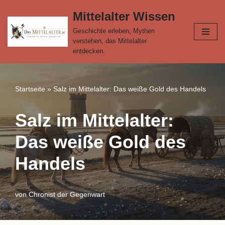
Mittelalter Wissen
Zum
Geschichte erleben, Mythen
Inhalt
verstehen, das Mittelalter
springen
entdecken.
Startseite
»
Salz im Mittelalter: Das weiße Gold des Handels
Salz im Mittelalter:
Das weiße Gold des
Handels
von
Chronist der Gegenwart