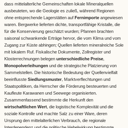
dass mittelalterliche Gemeinschaften lokale Mineralquellen
ausbeuteten, wo die Geologie es zuließ, während Regionen
ohne entsprechende Lagerstätten auf
Fernimporte
angewiesen
waren. Bergwerke lieferten dichte, transportfähige Kristalle, die
für die Konservierung geschätzt wurden; Pfannen brachten
saisonal schwankende Erträge hervor, die vom Klima und vom
Zugang zur Küste abhingen; Quellen lieferten mineralreiche Sole
mit lokalem Ruf. Fiskalische Dokumente, Zollregister und
Klosterrechnungen belegen
unterschiedliche Preise
,
Monopolverleihungen
und die strategische Platzierung von
Sammelstellen. Die historische Bedeutung der Quellenvielfalt
beeinflusste
Siedlungsmuster
, Marktverflechtungen und
Staatspolitiken, da Herrscher die Förderung besteuerten und
Kaufleute Karawanen und Seewege organisierten.
Zusammenfassend bestimmte die Herkunft den
wirtschaftlichen Wert
, die logistische Komplexität und die
soziale Kontrolle und machte Salz zu einer Ware, deren
Ursprung den mittelalterlichen Verbrauch, die regionale
Interdependenz und die politische Hebelwirkung bestimmte.