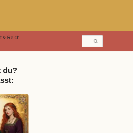
t & Reich
t du?
sst: