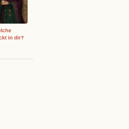
elche
ckt in dir?