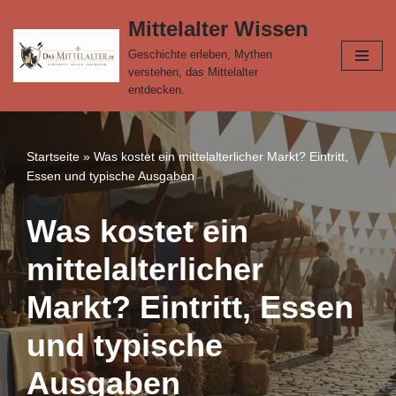
Mittelalter Wissen
Zum
Geschichte erleben, Mythen
Inhalt
verstehen, das Mittelalter
springen
entdecken.
Startseite
»
Was kostet ein mittelalterlicher Markt? Eintritt,
Essen und typische Ausgaben
Was kostet ein
mittelalterlicher
Markt? Eintritt, Essen
und typische
Ausgaben