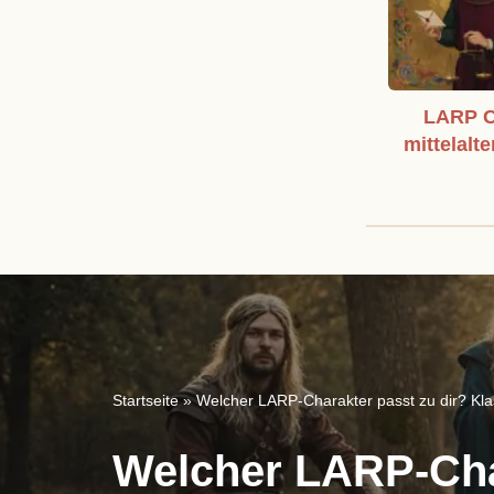
LARP C
mittelalte
Startseite
»
Welcher LARP-Charakter passt zu dir? Klas
Welcher LARP-Char