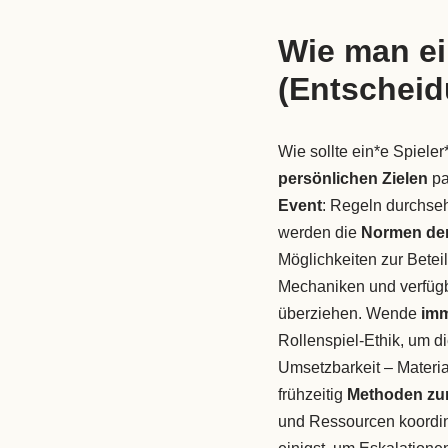
Wie man ei
(Entschei
Wie sollte ein*e Spiele
persönlichen Zielen
pa
Event
: Regeln durchseh
werden die
Normen der
Möglichkeiten zur Betei
Mechaniken und verfügb
überziehen. Wende
imm
Rollenspiel-Ethik, um d
Umsetzbarkeit – Materi
frühzeitig
Methoden zur
und Ressourcen koordini