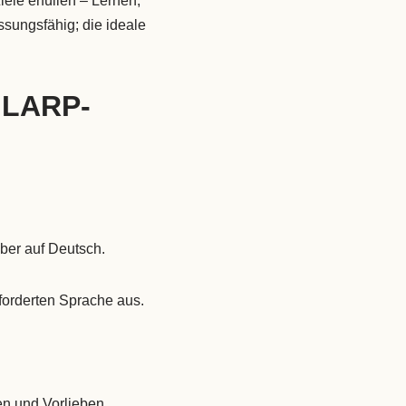
iele erfüllen – Lernen,
sungsfähig; die ideale
e LARP-
ber auf Deutsch.
forderten Sprache aus.
en und Vorlieben