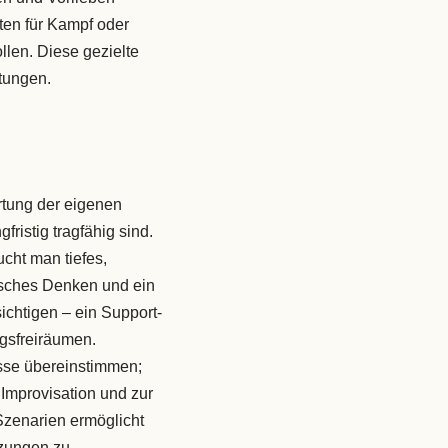
iten für Kampf oder
len. Diese gezielte
tungen.
ertung der eigenen
ristig tragfähig sind.
ucht man tiefes,
gisches Denken und ein
ichtigen – ein Support-
ngsfreiräumen.
sse übereinstimmen;
Improvisation und zur
Szenarien ermöglicht
tzungen zu