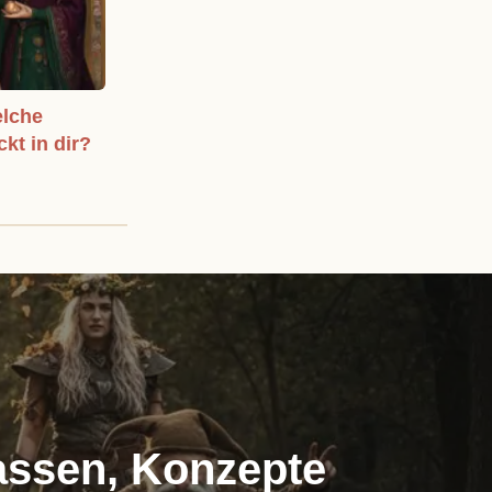
elche
ckt in dir?
assen, Konzepte