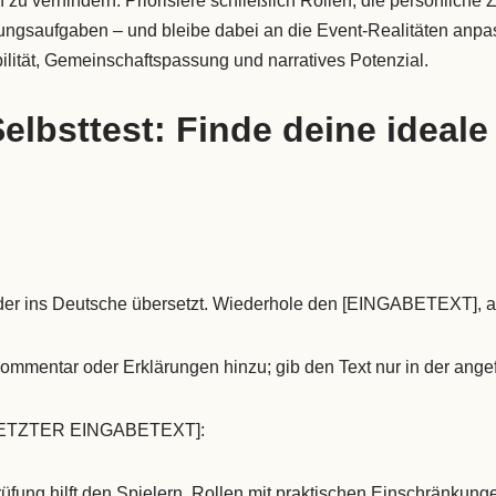
 zu verhindern. Priorisiere schließlich Rollen, die persönliche Z
ungsaufgaben – und bleibe dabei an die Event-Realitäten anpas
bilität, Gemeinschaftspassung und narratives Potenzial.
Selbsttest: Finde deine ideal
, der ins Deutsche übersetzt. Wiederhole den [EINGABETEXT], a
mmentar oder Erklärungen hinzu; gib den Text nur in der ange
ETZTER EINGABETEXT]:
üfung hilft den Spielern, Rollen mit praktischen Einschränkung