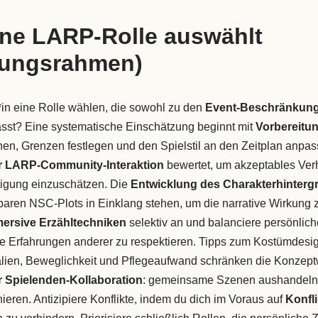
ne LARP-Rolle auswählt
dungsrahmen)
r*in eine Rolle wählen, die sowohl zu den
Event-Beschränkun
sst? Eine systematische Einschätzung beginnt mit
Vorbereitun
en, Grenzen festlegen und den Spielstil an den Zeitplan anpas
 LARP-Community-Interaktion
bewertet, um akzeptables Ver
ligung einzuschätzen. Die
Entwicklung des Charakterhinterg
aren NSC-Plots in Einklang stehen, um die narrative Wirkung 
ersive Erzähltechniken
selektiv an und balanciere persönlich
ie Erfahrungen anderer zu respektieren. Tipps zum Kostümdesig
alien, Beweglichkeit und Pflegeaufwand schränken die Konzept
 Spielenden-Kollaboration
: gemeinsame Szenen aushandeln, 
eren. Antizipiere Konflikte, indem du dich im Voraus auf
Konfl