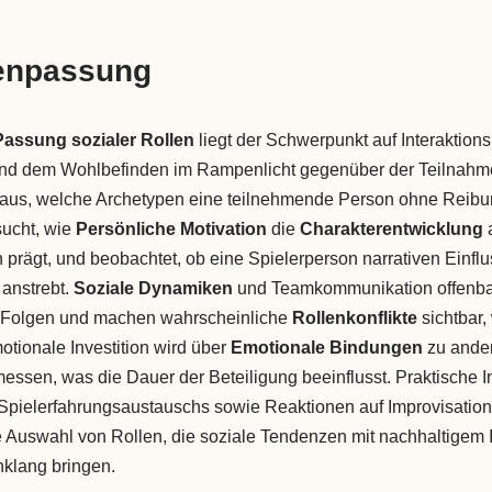
lenpassung
Passung sozialer Rollen
liegt der Schwerpunkt auf Interaktion
d dem Wohlbefinden im Rampenlicht gegenüber der Teilnahme
us, welche Archetypen eine teilnehmende Person ohne Reibun
sucht, wie
Persönliche Motivation
die
Charakterentwicklung
a
 prägt, und beobachtet, ob eine Spielerperson narrativen Einflu
anstrebt.
Soziale Dynamiken
und Teamkommunikation offenba
r Folgen und machen wahrscheinliche
Rollenkonflikte
sichtbar,
tionale Investition wird über
Emotionale Bindungen
zu ander
ssen, was die Dauer der Beteiligung beeinflusst. Praktische 
 Spielerfahrungsaustauschs sowie Reaktionen auf Improvisation
ie Auswahl von Rollen, die soziale Tendenzen mit nachhaltigem
klang bringen.