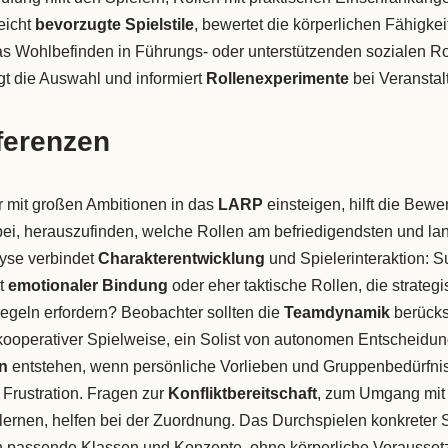
eicht
bevorzugte Spielstile
, bewertet die körperlichen Fähigke
s Wohlbefinden in Führungs- oder unterstützenden sozialen Rol
t die Auswahl und informiert
Rollenexperimente
bei Veranstal
äferenzen
r mit großen Ambitionen in das
LARP
einsteigen, hilft die Bew
ei, herauszufinden, welche Rollen am befriedigendsten und langf
lyse verbindet
Charakterentwicklung
und Spielerinteraktion: S
it
emotionaler Bindung
oder eher taktische Rollen, die strate
egeln erfordern? Beobachter sollten die
Teamdynamik
berücks
n kooperativer Spielweise, ein Solist von autonomen Entscheidu
n
entstehen, wenn persönliche Vorlieben und Gruppenbedürfni
Frustration. Fragen zur
Konfliktbereitschaft
, zum Umgang mit 
 lernen, helfen bei der Zuordnung. Das Durchspielen konkreter 
 in passende Klassen und Konzepte, ohne körperliche Vorausse