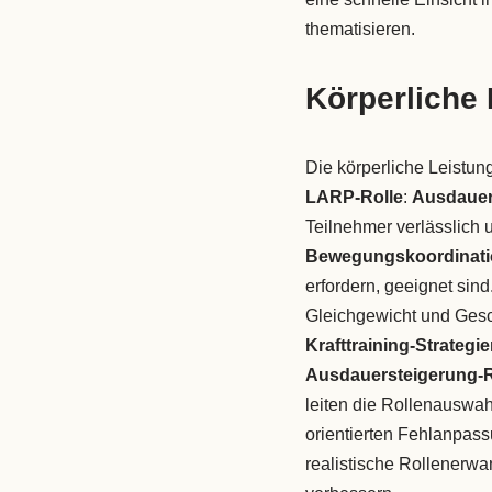
thematisieren.
Körperliche 
Die körperliche Leistung
LARP-Rolle
:
Ausdauer,
Teilnehmer verlässlich 
Bewegungskoordinati
erfordern, geeignet si
Gleichgewicht und Gesc
Krafttraining-Strategi
Ausdauersteigerung-
leiten die Rollenauswah
orientierten Fehlanpass
realistische Rollenerwar