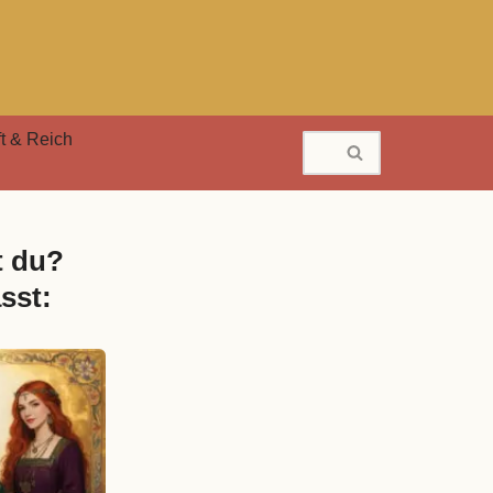
t & Reich
t du?
sst: