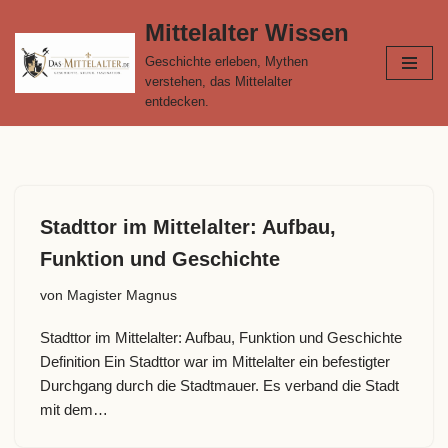
Mittelalter Wissen
Zum
Geschichte erleben, Mythen
Inhalt
verstehen, das Mittelalter
springen
entdecken.
Stadttor im Mittelalter: Aufbau,
Funktion und Geschichte
von
Magister Magnus
Stadttor im Mittelalter: Aufbau, Funktion und Geschichte
Definition Ein Stadttor war im Mittelalter ein befestigter
Durchgang durch die Stadtmauer. Es verband die Stadt
mit dem…