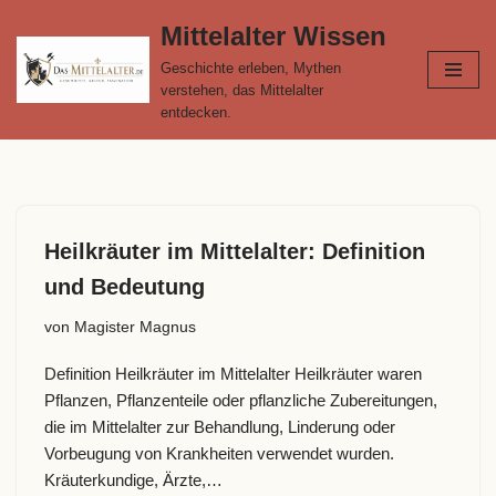
Mittelalter Wissen
Zum
Geschichte erleben, Mythen
Inhalt
verstehen, das Mittelalter
springen
entdecken.
Heilkräuter im Mittelalter: Definition
und Bedeutung
von
Magister Magnus
Definition Heilkräuter im Mittelalter Heilkräuter waren
Pflanzen, Pflanzenteile oder pflanzliche Zubereitungen,
die im Mittelalter zur Behandlung, Linderung oder
Vorbeugung von Krankheiten verwendet wurden.
Kräuterkundige, Ärzte,…